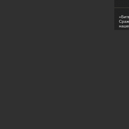
«Бит
Сраж
наше