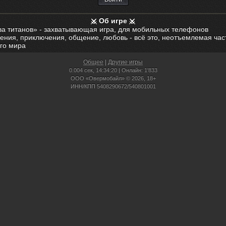
Об игре
ва титанов» - захватывающая игра, для мобильных телефонов
ения, приключения, общение, любовь - всё это, неотъемлемая час
го мира
Общее
|
Другие игры
0.004 сек,
14:34:20 | Онлайн: 1'833
ООО «Овермобайл» © 2026, 18+
ИНН/КПП 5408290672/540801001