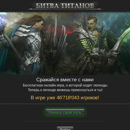
Сражайся вместе с нами
Бесплатная онлайн игра, о которой ходят легенды
Теперь к легенде можешь прикоснуться и ты!
В игре уже 46'718'043 игроков!
Нaчaть свой путь
Войти