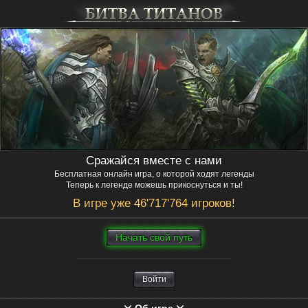
Сражайся вместе с нами
Бесплатная онлайн игра, о которой ходят легенды
Теперь к легенде можешь прикоснуться и ты!
В игре уже 46'717'764 игроков!
Нaчaть свой путь
Войти