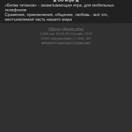
Об игре
«Битва титанов» - захватывающая игра, для мобильных
телефонов
Сражения, приключения, общение, любовь - всё это,
неотъемлемая часть нашего мира
Общее
|
Другие игры
0.004 сек,
04:43:28 | Онлайн: 1'070
ООО «Овермобайл» © 2026, 18+
ИНН/КПП 5408290672/540801001