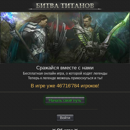
Сражайся вместе с нами
Бесплатная онлайн игра, о которой ходят легенды
Теперь к легенде можешь прикоснуться и ты!
В игре уже 46'716'784 игроков!
Нaчaть свой путь
Войти