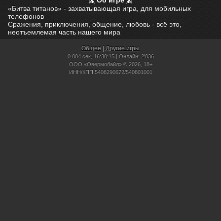
Об игре
«Битва титанов» - захватывающая игра, для мобильных
телефонов
Сражения, приключения, общение, любовь - всё это,
неотъемлемая часть нашего мира
Общее
|
Другие игры
0.004 сек,
16:30:15 | Онлайн: 2'036
ООО «Овермобайл» © 2026, 18+
ИНН/КПП 5408290672/540801001