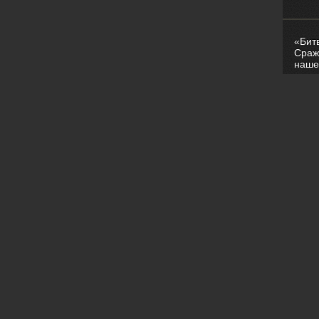
«Бит
Сраж
наше