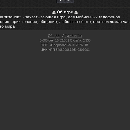
Об игре
ва титанов» - захватывающая игра, для мобильных телефонов
ения, приключения, общение, любовь - всё это, неотъемлемая час
го мира
Общее
|
Другие игры
0.005 сек,
15:32:38 | Онлайн: 2'335
ООО «Овермобайл» © 2026, 18+
ИНН/КПП 5408290672/540801001