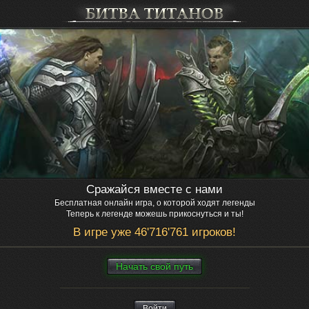
Сражайся вместе с нами
Бесплатная онлайн игра, о которой ходят легенды
Теперь к легенде можешь прикоснуться и ты!
В игре уже 46'716'761 игроков!
Нaчaть свой путь
Войти