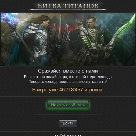
Сражайся вместе с нами
Бесплатная онлайн игра, о которой ходят легенды
Теперь к легенде можешь прикоснуться и ты!
В игре уже 46'718'457 игроков!
Нaчaть свой путь
Войти