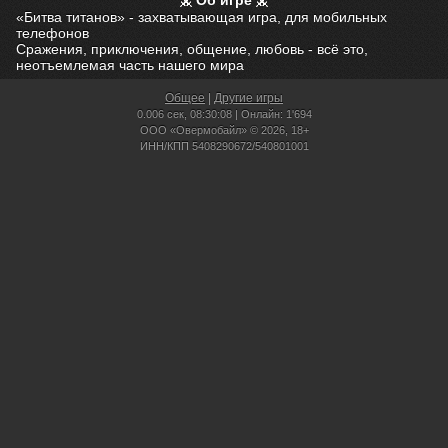
Об игре
«Битва титанов» - захватывающая игра, для мобильных
телефонов
Сражения, приключения, общение, любовь - всё это,
неотъемлемая часть нашего мира
Общее
|
Другие игры
0.006 сек,
08:30:08 | Онлайн: 1'694
ООО «Овермобайл» © 2026, 18+
ИНН/КПП 5408290672/540801001