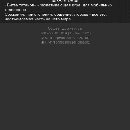
Об игре
«Битва титанов» - захватывающая игра, для мобильных
телефонов
Сражения, приключения, общение, любовь - всё это,
неотъемлемая часть нашего мира
Общее
|
Другие игры
0.005 сек,
01:28:34 | Онлайн: 1'023
ООО «Овермобайл» © 2026, 18+
ИНН/КПП 5408290672/540801001