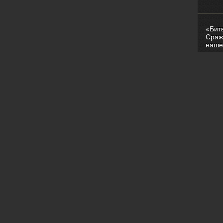
«Бит
Сраж
наше