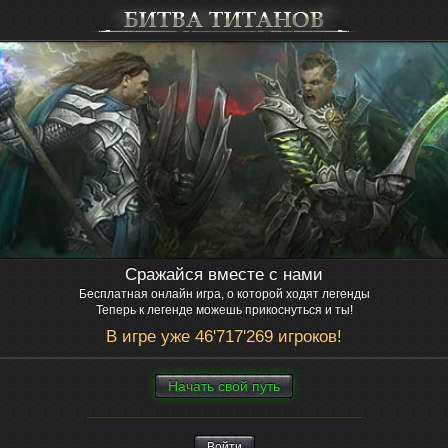
Сражайся вместе с нами
Бесплатная онлайн игра, о которой ходят легенды
Теперь к легенде можешь прикоснуться и ты!
В игре уже 46'717'269 игроков!
Нaчaть свой путь
Войти