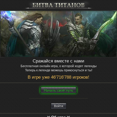
Сражайся вместе с нами
Бесплатная онлайн игра, о которой ходят легенды
Теперь к легенде можешь прикоснуться и ты!
В игре уже 46'716'788 игроков!
Нaчaть свой путь
Войти