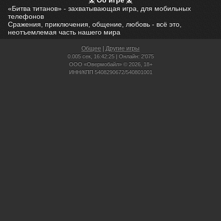
Об игре
«Битва титанов» - захватывающая игра, для мобильных
телефонов
Сражения, приключения, общение, любовь - всё это,
неотъемлемая часть нашего мира
Общее
|
Другие игры
0.005 сек,
16:42:25 | Онлайн: 2'075
ООО «Овермобайл» © 2026, 18+
ИНН/КПП 5408290672/540801001