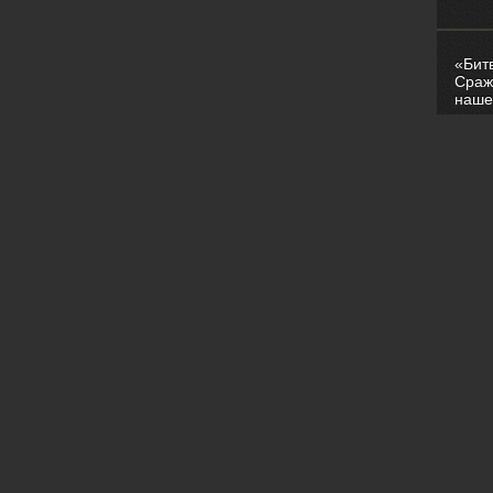
«Бит
Сраж
наше