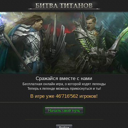
Сражайся вместе с нами
Бесплатная онлайн игра, о которой ходят легенды
Теперь к легенде можешь прикоснуться и ты!
В игре уже 46'716'562 игроков!
Нaчaть свой путь
Войти