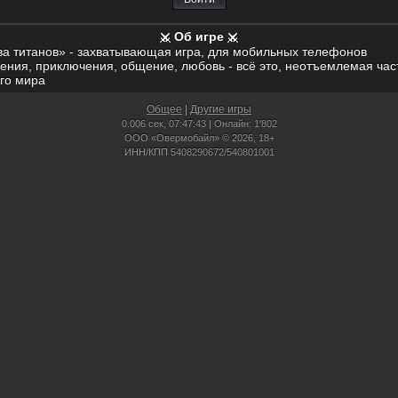
Об игре
ва титанов» - захватывающая игра, для мобильных телефонов
ения, приключения, общение, любовь - всё это, неотъемлемая час
го мира
Общее
|
Другие игры
0.006 сек,
07:47:43 | Онлайн: 1'802
ООО «Овермобайл» © 2026, 18+
ИНН/КПП 5408290672/540801001