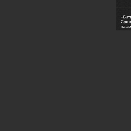
«Бит
Сраж
наше