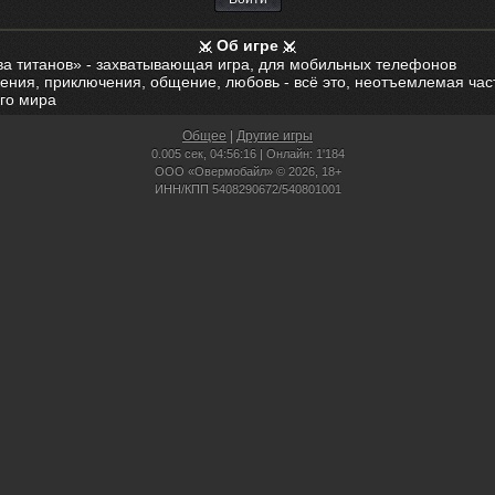
Об игре
ва титанов» - захватывающая игра, для мобильных телефонов
ения, приключения, общение, любовь - всё это, неотъемлемая час
го мира
Общее
|
Другие игры
0.005 сек,
04:56:16 | Онлайн: 1'184
ООО «Овермобайл» © 2026, 18+
ИНН/КПП 5408290672/540801001