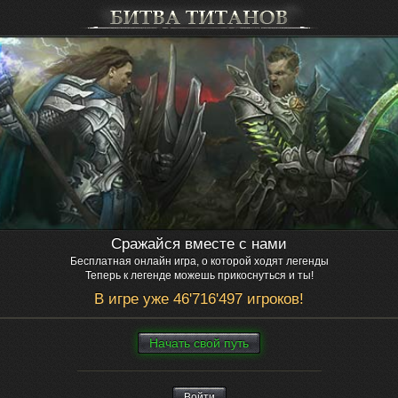
Сражайся вместе с нами
Бесплатная онлайн игра, о которой ходят легенды
Теперь к легенде можешь прикоснуться и ты!
В игре уже 46'716'497 игроков!
Нaчaть свой путь
Войти