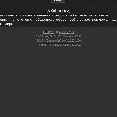
Об игре
ва титанов» - захватывающая игра, для мобильных телефонов
ения, приключения, общение, любовь - всё это, неотъемлемая час
го мира
Общее
|
Другие игры
0.005 сек,
08:04:07 | Онлайн: 1'885
ООО «Овермобайл» © 2026, 18+
ИНН/КПП 5408290672/540801001