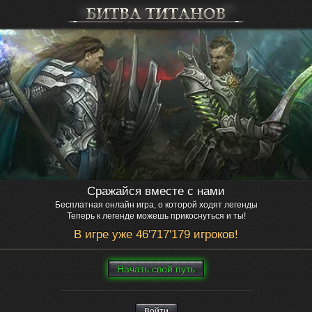
Сражайся вместе с нами
Бесплатная онлайн игра, о которой ходят легенды
Теперь к легенде можешь прикоснуться и ты!
В игре уже 46'717'179 игроков!
Нaчaть свой путь
Войти