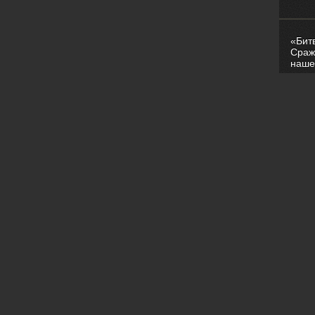
«Бит
Сраж
наше