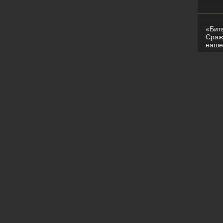
«Бит
Сраж
наше