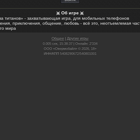
Об игре
ва титанов» - захватывающая игра, для мобильных телефонов
ения, приключения, общение, любовь - всё это, неотъемлемая час
го мира
Общее
|
Другие игры
0.005 сек,
15:38:37 | Онлайн: 2'334
ООО «Овермобайл» © 2026, 18+
ИНН/КПП 5408290672/540801001