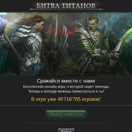
Сражайся вместе с нами
Бесплатная онлайн игра, о которой ходят легенды
Теперь к легенде можешь прикоснуться и ты!
В игре уже 46'716'765 игроков!
Нaчaть свой путь
Войти