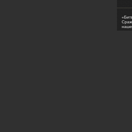
«Бит
Сраж
наше