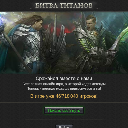
Сражайся вместе с нами
Бесплатная онлайн игра, о которой ходят легенды
Теперь к легенде можешь прикоснуться и ты!
В игре уже 46'718'040 игроков!
Нaчaть свой путь
Войти