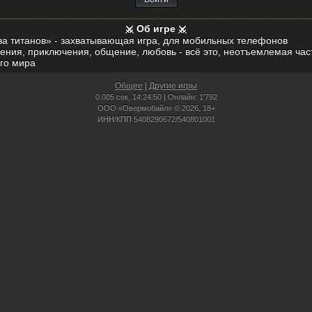
Об игре
ва титанов» - захватывающая игра, для мобильных телефонов
ения, приключения, общение, любовь - всё это, неотъемлемая час
го мира
Общее
|
Другие игры
0.005 сек,
14:24:50 | Онлайн: 1'792
ООО «Овермобайл» © 2026, 18+
ИНН/КПП 5408290672/540801001