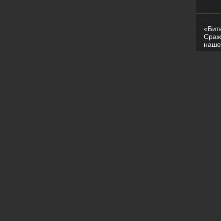
«Бит
Сраж
наше