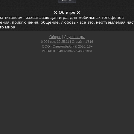
Об игре
ва титанов» - захватывающая игра, для мобильных телефонов
ения, приключения, общение, любовь - всё это, неотъемлемая час
го мира
Общее
|
Другие игры
0.004 сек,
12:25:11 | Онлайн: 1'816
ООО «Овермобайл» © 2026, 18+
ИНН/КПП 5408290672/540801001