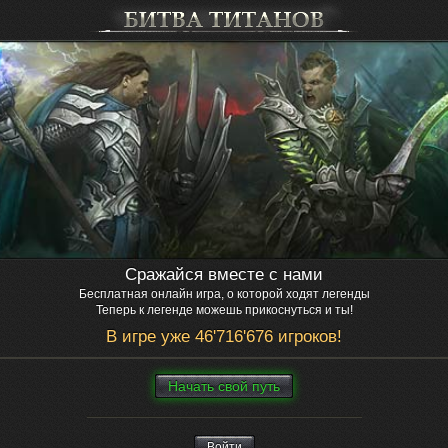
Сражайся вместе с нами
Бесплатная онлайн игра, о которой ходят легенды
Теперь к легенде можешь прикоснуться и ты!
В игре уже 46'716'676 игроков!
Нaчaть свой путь
Войти