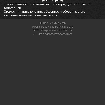
Об игре
«Битва титанов» - захватывающая игра, для мобильных
телефонов
Сражения, приключения, общение, любовь - всё это,
неотъемлемая часть нашего мира
Общее
|
Другие игры
0.005 сек,
00:43:50 | Онлайн: 1'249
ООО «Овермобайл» © 2026, 18+
ИНН/КПП 5408290672/540801001