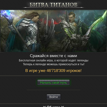
Сражайся вместе с нами
Бесплатная онлайн игра, о которой ходят легенды
Теперь к легенде можешь прикоснуться и ты!
В игре уже 46'718'309 игроков!
Нaчaть свой путь
Войти