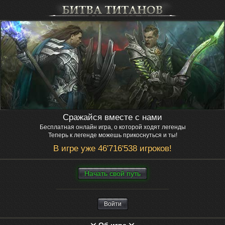
Сражайся вместе с нами
Бесплатная онлайн игра, о которой ходят легенды
Теперь к легенде можешь прикоснуться и ты!
В игре уже 46'716'538 игроков!
Нaчaть свой путь
Войти