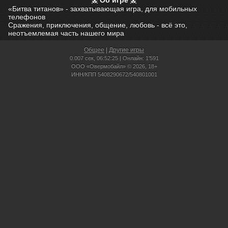
Об игре
«Битва титанов» - захватывающая игра, для мобильных
телефонов
Сражения, приключения, общение, любовь - всё это,
неотъемлемая часть нашего мира
Общее
|
Другие игры
0.007 сек,
06:52:25 | Онлайн: 1'591
ООО «Овермобайл» © 2026, 18+
ИНН/КПП 5408290672/540801001