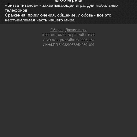
Об игре
«Битва титанов» - захватывающая игра, для мобильных
телефонов
Сражения, приключения, общение, любовь - всё это,
неотъемлемая часть нашего мира
Общее
|
Другие игры
0.005 сек,
06:16:20 | Онлайн: 1'306
ООО «Овермобайл» © 2026, 18+
ИНН/КПП 5408290672/540801001