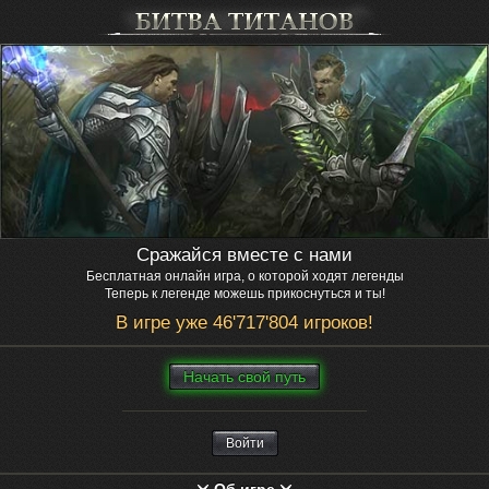
Сражайся вместе с нами
Бесплатная онлайн игра, о которой ходят легенды
Теперь к легенде можешь прикоснуться и ты!
В игре уже 46'717'804 игроков!
Нaчaть свой путь
Войти