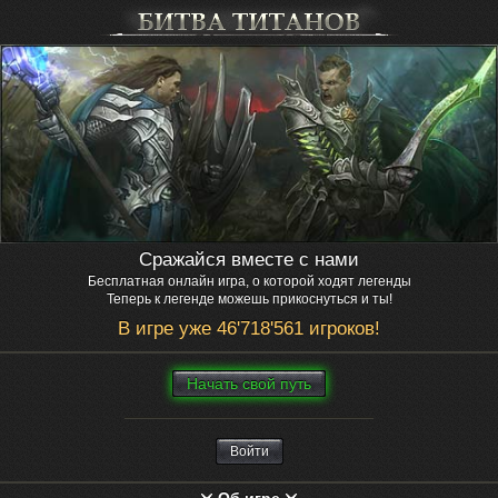
Сражайся вместе с нами
Бесплатная онлайн игра, о которой ходят легенды
Теперь к легенде можешь прикоснуться и ты!
В игре уже 46'718'561 игроков!
Нaчaть свой путь
Войти