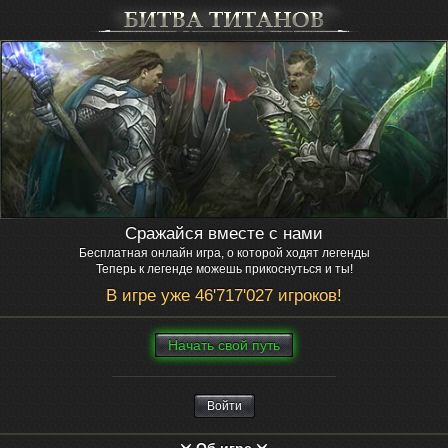
Сражайся вместе с нами
Бесплатная онлайн игра, о которой ходят легенды
Теперь к легенде можешь прикоснуться и ты!
В игре уже 46'717'027 игроков!
Нaчaть свой путь
Войти