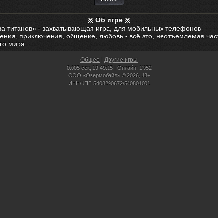
Об игре
ва титанов» - захватывающая игра, для мобильных телефонов
ения, приключения, общение, любовь - всё это, неотъемлемая час
го мира
Общее
|
Другие игры
0.005 сек,
19:49:15 | Онлайн: 1'952
ООО «Овермобайл» © 2026, 18+
ИНН/КПП 5408290672/540801001