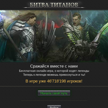
Сражайся вместе с нами
Бесплатная онлайн игра, о которой ходят легенды
Теперь к легенде можешь прикоснуться и ты!
В игре уже 46'718'198 игроков!
Нaчaть свой путь
Войти