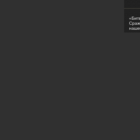
«Бит
Сраж
наше