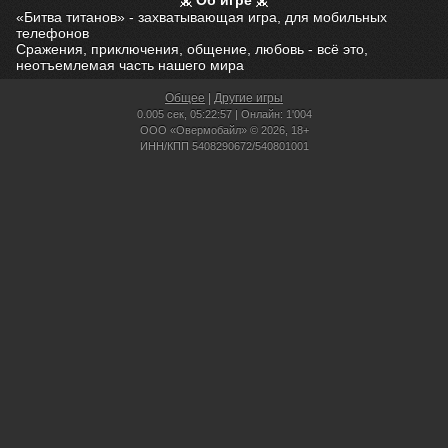
Об игре
«Битва титанов» - захватывающая игра, для мобильных
телефонов
Сражения, приключения, общение, любовь - всё это,
неотъемлемая часть нашего мира
Общее
|
Другие игры
0.005 сек,
05:22:57 | Онлайн: 1'004
ООО «Овермобайл» © 2026, 18+
ИНН/КПП 5408290672/540801001