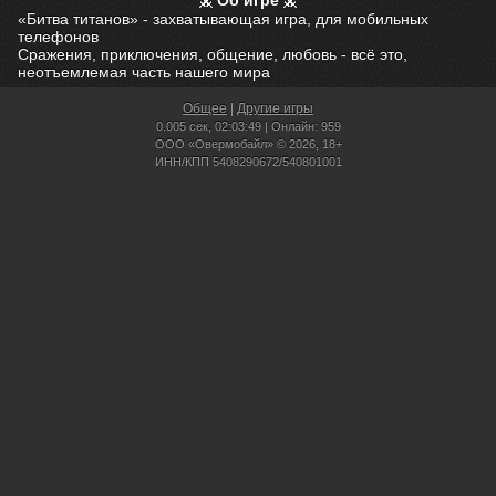
Об игре
«Битва титанов» - захватывающая игра, для мобильных
телефонов
Сражения, приключения, общение, любовь - всё это,
неотъемлемая часть нашего мира
Общее
|
Другие игры
0.005 сек,
02:03:49 | Онлайн: 959
ООО «Овермобайл» © 2026, 18+
ИНН/КПП 5408290672/540801001