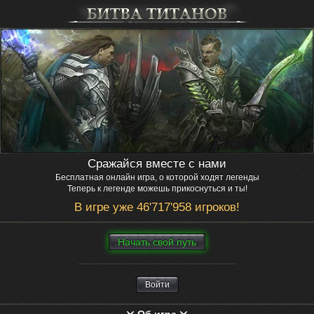
Сражайся вместе с нами
Бесплатная онлайн игра, о которой ходят легенды
Теперь к легенде можешь прикоснуться и ты!
В игре уже 46'717'958 игроков!
Нaчaть свой путь
Войти