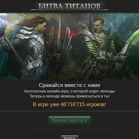
Сражайся вместе с нами
Бесплатная онлайн игра, о которой ходят легенды
Теперь к легенде можешь прикоснуться и ты!
В игре уже 46'716'715 игроков!
Нaчaть свой путь
Войти