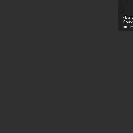
«Бит
Сраж
наше