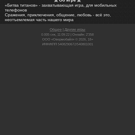
Об игре
«Битва титанов» - захватывающая игра, для мобильных
телефонов
Сражения, приключения, общение, любовь - всё это,
неотъемлемая часть нашего мира
Общее
|
Другие игры
0.005 сек,
11:09:22 | Онлайн: 2'358
ООО «Овермобайл» © 2026, 18+
ИНН/КПП 5408290672/540801001