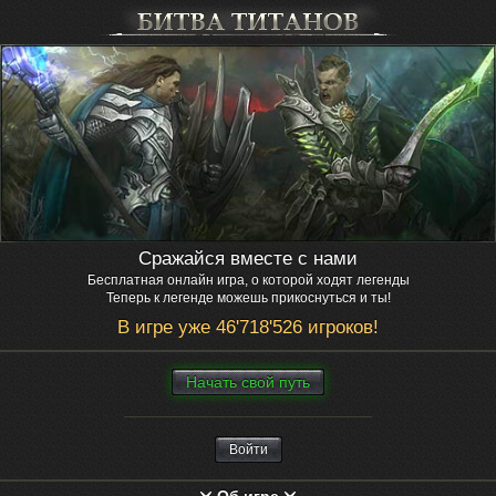
Сражайся вместе с нами
Бесплатная онлайн игра, о которой ходят легенды
Теперь к легенде можешь прикоснуться и ты!
В игре уже 46'718'526 игроков!
Нaчaть свой путь
Войти