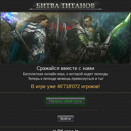
Сражайся вместе с нами
Бесплатная онлайн игра, о которой ходят легенды
Теперь к легенде можешь прикоснуться и ты!
В игре уже 46'718'072 игроков!
Нaчaть свой путь
Войти