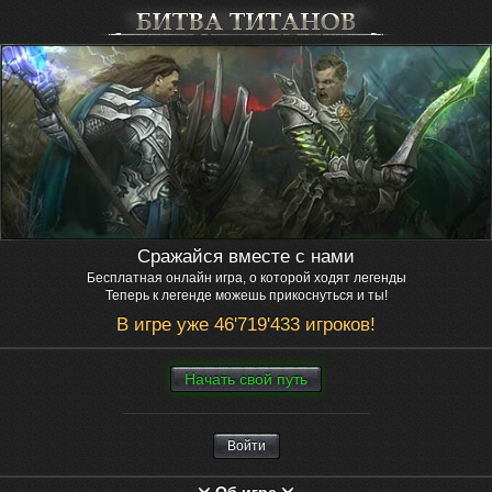
Сражайся вместе с нами
Бесплатная онлайн игра, о которой ходят легенды
Теперь к легенде можешь прикоснуться и ты!
В игре уже 46'719'433 игроков!
Нaчaть свой путь
Войти