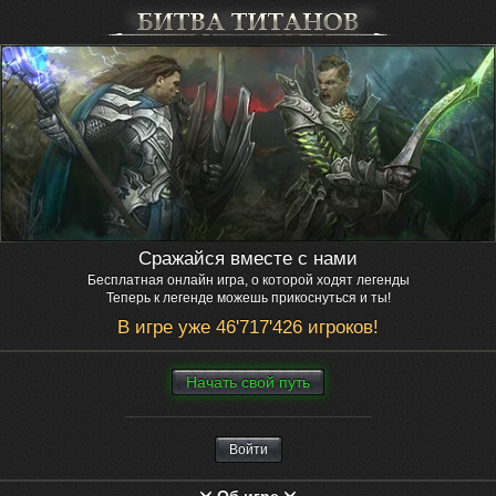
Сражайся вместе с нами
Бесплатная онлайн игра, о которой ходят легенды
Теперь к легенде можешь прикоснуться и ты!
В игре уже 46'717'426 игроков!
Нaчaть свой путь
Войти