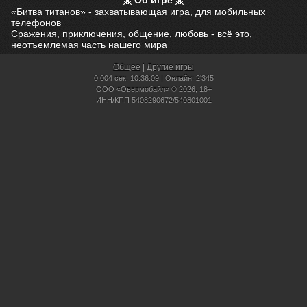
Об игре
«Битва титанов» - захватывающая игра, для мобильных
телефонов
Сражения, приключения, общение, любовь - всё это,
неотъемлемая часть нашего мира
Общее
|
Другие игры
0.004 сек,
10:36:09 | Онлайн: 2'345
ООО «Овермобайл» © 2026, 18+
ИНН/КПП 5408290672/540801001