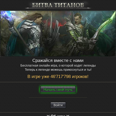
Сражайся вместе с нами
Бесплатная онлайн игра, о которой ходят легенды
Теперь к легенде можешь прикоснуться и ты!
В игре уже 46'717'798 игроков!
Нaчaть свой путь
Войти