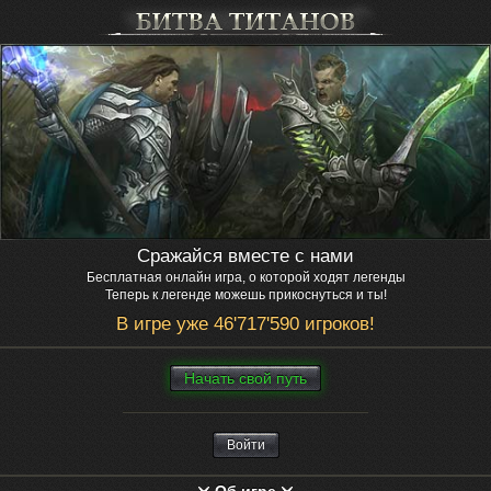
Сражайся вместе с нами
Бесплатная онлайн игра, о которой ходят легенды
Теперь к легенде можешь прикоснуться и ты!
В игре уже 46'717'590 игроков!
Нaчaть свой путь
Войти