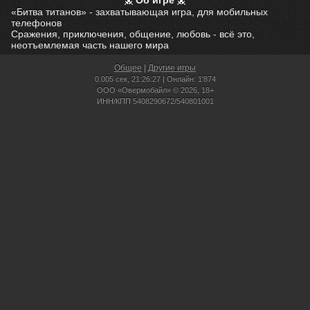
Об игре
«Битва титанов» - захватывающая игра, для мобильных
телефонов
Сражения, приключения, общение, любовь - всё это,
неотъемлемая часть нашего мира
Общее
|
Другие игры
0.005 сек,
21:26:27 | Онлайн: 1'874
ООО «Овермобайл» © 2026, 18+
ИНН/КПП 5408290672/540801001