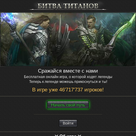
Сражайся вместе с нами
Бесплатная онлайн игра, о которой ходят легенды
Теперь к легенде можешь прикоснуться и ты!
В игре уже 46'717'737 игроков!
Нaчaть свой путь
Войти