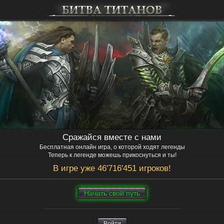
Сражайся вместе с нами
Бесплатная онлайн игра, о которой ходят легенды
Теперь к легенде можешь прикоснуться и ты!
В игре уже 46'716'451 игроков!
Нaчaть свой путь
Войти