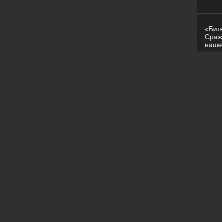
«Бит
Сраж
наше