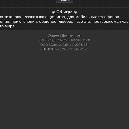
Об игре
ва титанов» - захватывающая игра, для мобильных телефонов
ения, приключения, общение, любовь - всё это, неотъемлемая час
го мира
Общее
|
Другие игры
0.005 сек,
02:37:25 | Онлайн: 1'008
ООО «Овермобайл» © 2026, 18+
ИНН/КПП 5408290672/540801001