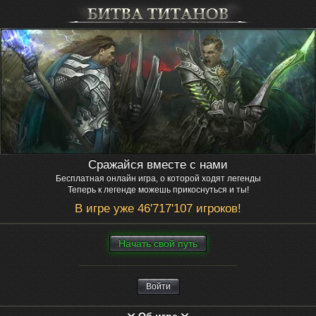
Сражайся вместе с нами
Бесплатная онлайн игра, о которой ходят легенды
Теперь к легенде можешь прикоснуться и ты!
В игре уже 46'717'107 игроков!
Нaчaть свой путь
Войти