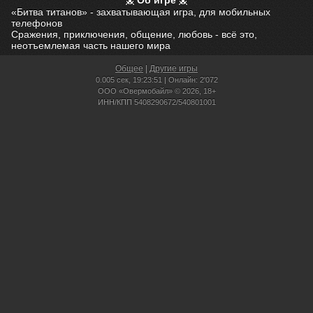
Об игре
«Битва титанов» - захватывающая игра, для мобильных
телефонов
Сражения, приключения, общение, любовь - всё это,
неотъемлемая часть нашего мира
Общее
|
Другие игры
0.005 сек,
19:23:51 | Онлайн: 2'072
ООО «Овермобайл» © 2026, 18+
ИНН/КПП 5408290672/540801001