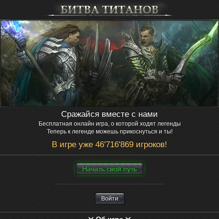
Сражайся вместе с нами
Бесплатная онлайн игра, о которой ходят легенды
Теперь к легенде можешь прикоснуться и ты!
В игре уже 46'716'869 игроков!
Нaчaть свой путь
Войти