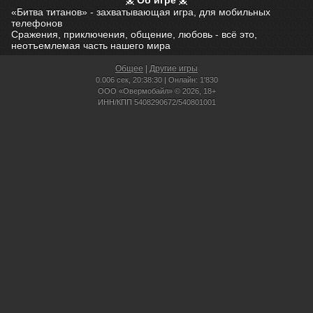
Об игре
«Битва титанов» - захватывающая игра, для мобильных
телефонов
Сражения, приключения, общение, любовь - всё это,
неотъемлемая часть нашего мира
Общее
|
Другие игры
0.006 сек,
20:38:30 | Онлайн: 1'830
ООО «Овермобайл» © 2026, 18+
ИНН/КПП 5408290672/540801001