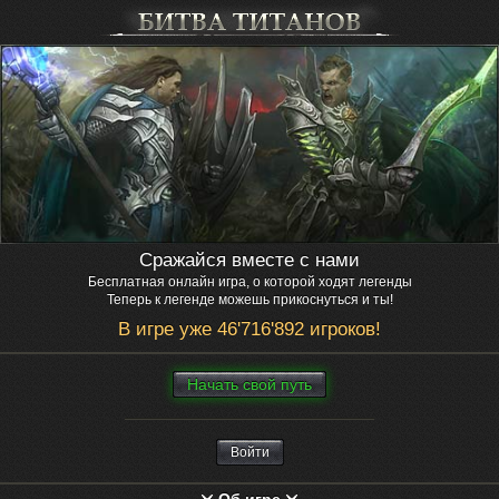
Сражайся вместе с нами
Бесплатная онлайн игра, о которой ходят легенды
Теперь к легенде можешь прикоснуться и ты!
В игре уже 46'716'892 игроков!
Нaчaть свой путь
Войти