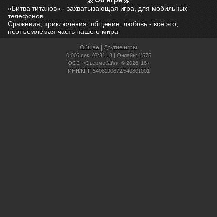
Об игре
«Битва титанов» - захватывающая игра, для мобильных
телефонов
Сражения, приключения, общение, любовь - всё это,
неотъемлемая часть нашего мира
Общее
|
Другие игры
0.005 сек,
07:31:18 | Онлайн: 1'575
ООО «Овермобайл» © 2026, 18+
ИНН/КПП 5408290672/540801001