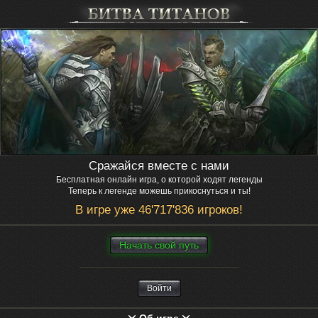
Сражайся вместе с нами
Бесплатная онлайн игра, о которой ходят легенды
Теперь к легенде можешь прикоснуться и ты!
В игре уже 46'717'836 игроков!
Нaчaть свой путь
Войти