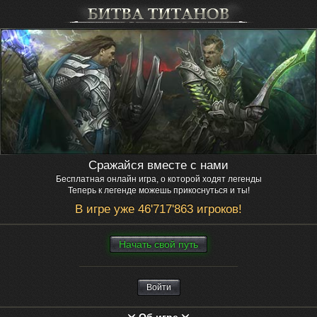
Сражайся вместе с нами
Бесплатная онлайн игра, о которой ходят легенды
Теперь к легенде можешь прикоснуться и ты!
В игре уже 46'717'863 игроков!
Нaчaть свой путь
Войти