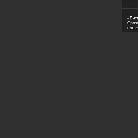
«Бит
Сраж
наше