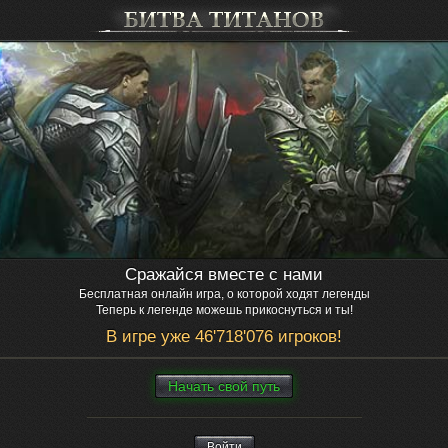
Сражайся вместе с нами
Бесплатная онлайн игра, о которой ходят легенды
Теперь к легенде можешь прикоснуться и ты!
В игре уже 46'718'076 игроков!
Нaчaть свой путь
Войти