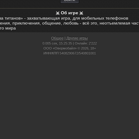
Об игре
ва титанов» - захватывающая игра, для мобильных телефонов
ения, приключения, общение, любовь - всё это, неотъемлемая час
го мира
Общее
|
Другие игры
0.005 сек,
15:25:35 | Онлайн: 2'222
ООО «Овермобайл» © 2026, 18+
ИНН/КПП 5408290672/540801001