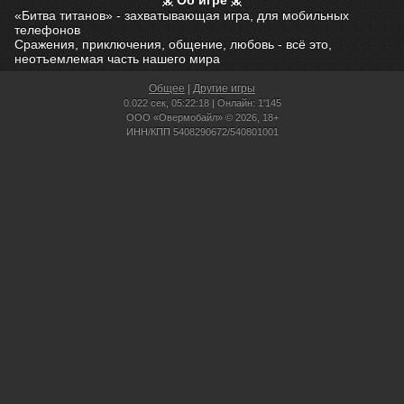
Об игре
«Битва титанов» - захватывающая игра, для мобильных
телефонов
Сражения, приключения, общение, любовь - всё это,
неотъемлемая часть нашего мира
Общее
|
Другие игры
0.022 сек,
05:22:18 | Онлайн: 1'145
ООО «Овермобайл» © 2026, 18+
ИНН/КПП 5408290672/540801001