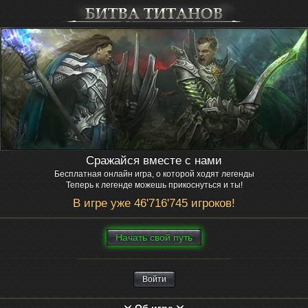
Сражайся вместе с нами
Бесплатная онлайн игра, о которой ходят легенды
Теперь к легенде можешь прикоснуться и ты!
В игре уже 46'716'745 игроков!
Нaчaть свой путь
Войти