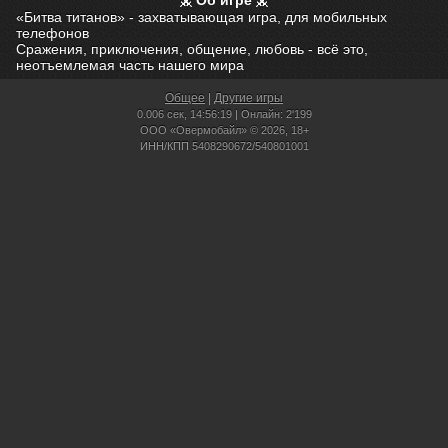
Об игре
«Битва титанов» - захватывающая игра, для мобильных
телефонов
Сражения, приключения, общение, любовь - всё это,
неотъемлемая часть нашего мира
Общее
|
Другие игры
0.006 сек,
14:56:19 | Онлайн: 2'199
ООО «Овермобайл» © 2026, 18+
ИНН/КПП 5408290672/540801001