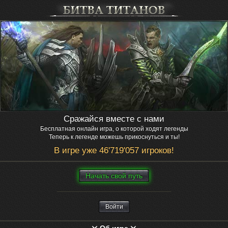
Сражайся вместе с нами
Бесплатная онлайн игра, о которой ходят легенды
Теперь к легенде можешь прикоснуться и ты!
В игре уже 46'719'057 игроков!
Нaчaть свой путь
Войти