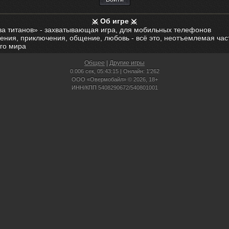
Об игре
ва титанов» - захватывающая игра, для мобильных телефонов
ения, приключения, общение, любовь - всё это, неотъемлемая час
го мира
Общее
|
Другие игры
0.006 сек,
05:43:15 | Онлайн: 1'262
ООО «Овермобайл» © 2026, 18+
ИНН/КПП 5408290672/540801001