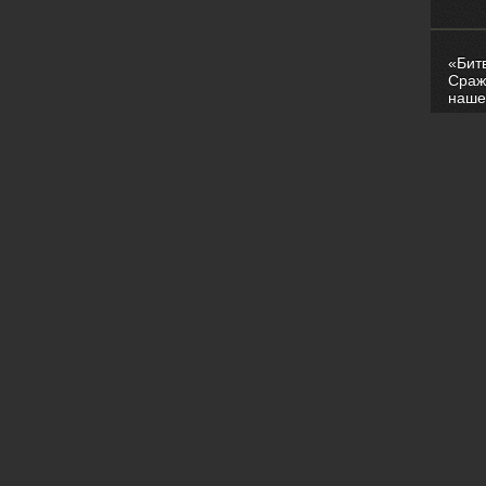
«Бит
Сраж
наше