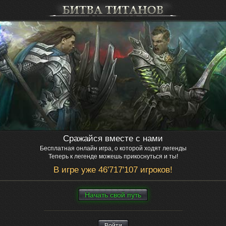
Сражайся вместе с нами
Бесплатная онлайн игра, о которой ходят легенды
Теперь к легенде можешь прикоснуться и ты!
В игре уже 46'717'107 игроков!
Нaчaть свой путь
Войти