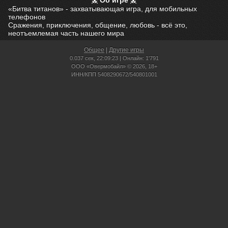
Об игре
«Битва титанов» - захватывающая игра, для мобильных
телефонов
Сражения, приключения, общение, любовь - всё это,
неотъемлемая часть нашего мира
Общее
|
Другие игры
0.037 сек,
22:09:23 | Онлайн: 1'791
ООО «Овермобайл» © 2026, 18+
ИНН/КПП 5408290672/540801001