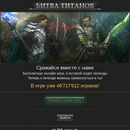
Сражайся вместе с нами
Бесплатная онлайн игра, о которой ходят легенды
Теперь к легенде можешь прикоснуться и ты!
В игре уже 46'717'612 игроков!
Нaчaть свой путь
Войти