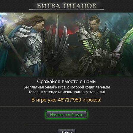
Сражайся вместе с нами
Бесплатная онлайн игра, о которой ходят легенды
Теперь к легенде можешь прикоснуться и ты!
В игре уже 46'717'959 игроков!
Нaчaть свой путь
Войти