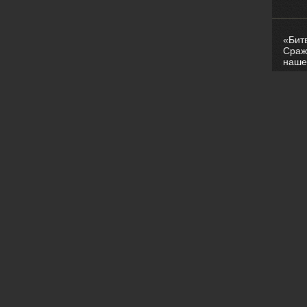
«Бит
Сраж
наше