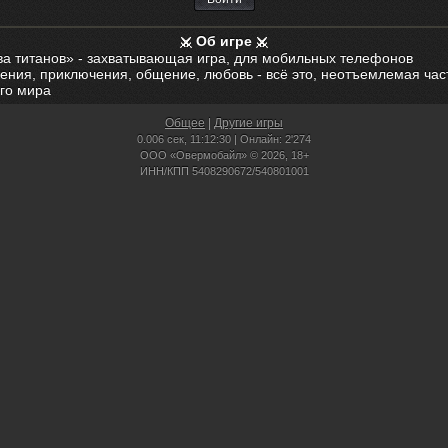
Об игре
ва титанов» - захватывающая игра, для мобильных телефонов
ения, приключения, общение, любовь - всё это, неотъемлемая час
го мира
Общее
|
Другие игры
0.006 сек,
11:12:30 | Онлайн: 2'274
ООО «Овермобайл» © 2026, 18+
ИНН/КПП 5408290672/540801001