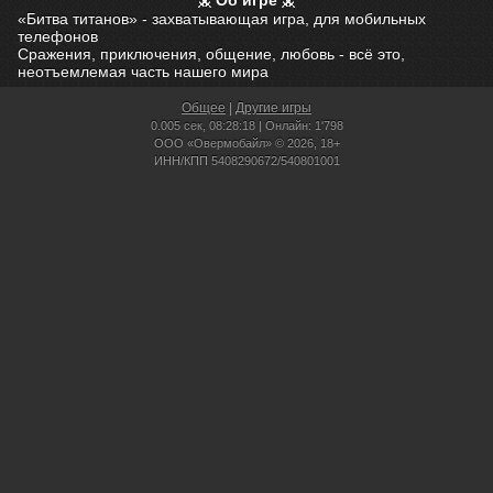
Об игре
«Битва титанов» - захватывающая игра, для мобильных
телефонов
Сражения, приключения, общение, любовь - всё это,
неотъемлемая часть нашего мира
Общее
|
Другие игры
0.005 сек,
08:28:18 | Онлайн: 1'798
ООО «Овермобайл» © 2026, 18+
ИНН/КПП 5408290672/540801001