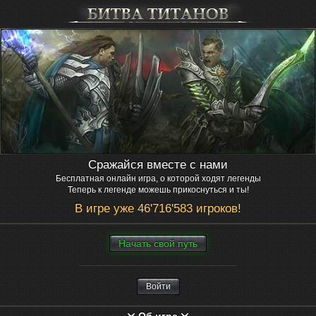
Сражайся вместе с нами
Бесплатная онлайн игра, о которой ходят легенды
Теперь к легенде можешь прикоснуться и ты!
В игре уже 46'716'583 игроков!
Нaчaть свой путь
Войти