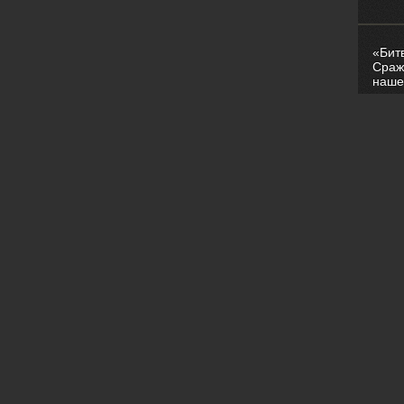
«Бит
Сраж
наше