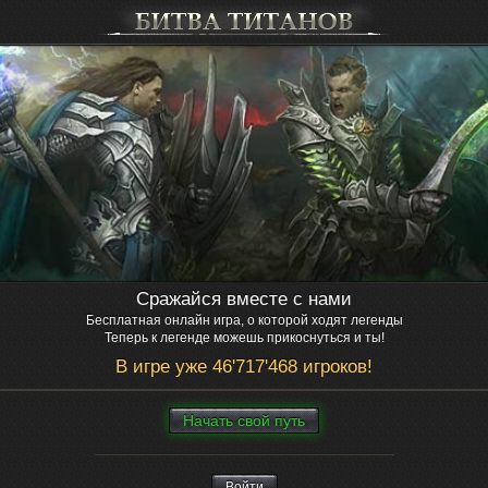
Сражайся вместе с нами
Бесплатная онлайн игра, о которой ходят легенды
Теперь к легенде можешь прикоснуться и ты!
В игре уже 46'717'468 игроков!
Нaчaть свой путь
Войти