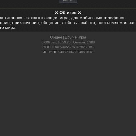
Об игре
ва титанов» - захватывающая игра, для мобильных телефонов
ения, приключения, общение, любовь - всё это, неотъемлемая час
го мира
Общее
|
Другие игры
0.006 сек,
16:59:20 | Онлайн: 1'988
ООО «Овермобайл» © 2026, 18+
ИНН/КПП 5408290672/540801001