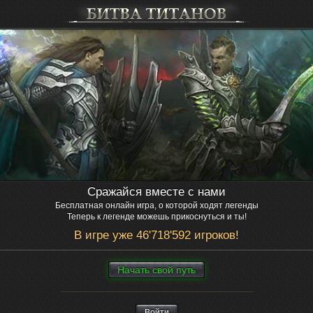
Сражайся вместе с нами
Бесплатная онлайн игра, о которой ходят легенды
Теперь к легенде можешь прикоснуться и ты!
В игре уже 46'718'592 игроков!
Нaчaть свой путь
Войти