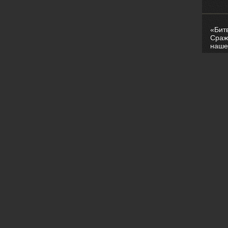
«Бит
Сраж
наше