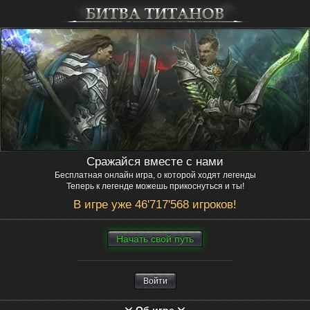
Сражайся вместе с нами
Бесплатная онлайн игра, о которой ходят легенды
Теперь к легенде можешь прикоснуться и ты!
В игре уже 46'717'568 игроков!
Нaчaть свой путь
Войти