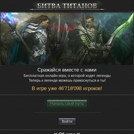
Сражайся вместе с нами
Бесплатная онлайн игра, о которой ходят легенды
Теперь к легенде можешь прикоснуться и ты!
В игре уже 46'718'098 игроков!
Нaчaть свой путь
Войти