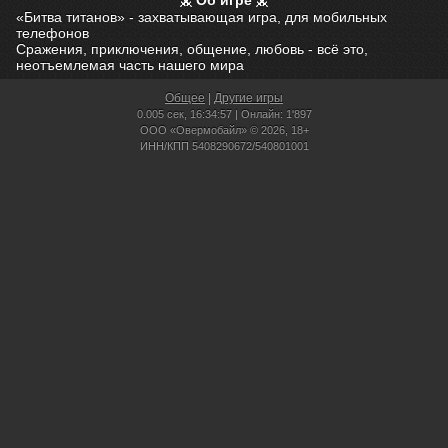
Об игре
«Битва титанов» - захватывающая игра, для мобильных
телефонов
Сражения, приключения, общение, любовь - всё это,
неотъемлемая часть нашего мира
Общее
|
Другие игры
0.005 сек,
16:34:57 | Онлайн: 1'897
ООО «Овермобайл» © 2026, 18+
ИНН/КПП 5408290672/540801001